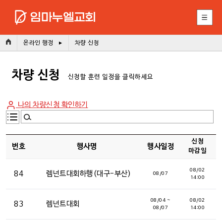
(Esc)
온라인 행정
차량 신청
차량 신청
신청할 훈련 일정을 클릭하세요
나의 차량신청 확인하기
신청
번호
행사명
행사일정
마감일
08/02
84
렘넌트대회하행(대구-부산)
08/07
14:00
08/04 ~
08/02
83
렘넌트대회
08/07
14:00