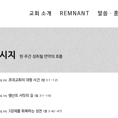
교회 소개
REMNANT
말씀 · 
메시지
한 주간 성취될 언약의 흐름
초대교회의 대형 사건
(행 3:1-12)
주일 2부]
렘넌트 서밋의 길
(빌 3:1-16)
주일 1부]
3경제를 회복하는 성전
(행 2:42-47)
주일 2부]