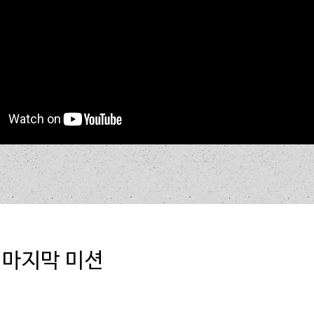
준비 중 입니다.
Close
순금은 변질되지 않는다
(애 4:1-5)
주일 1부]
말씀과 생기를 대언하라
(겔 37:1-14)
주일 2부]
길이 막힌 자에게 주신 말씀
(렘 33:1-3)
주일 1부]
하늘, 땅, 바다, 열방이 진동하는 이유
(학 2:1-9)
주일 2부]
위기는 기회이다
(에 4:1-16)
주일 1부]
서밋의 삶
(단 6:10)
주일 2부]
 마지막 미션
그리 아니하실지라도
(단 3:14-18)
주일 1부]