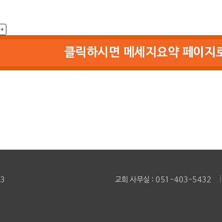
여호와의 뜻을 아는 자들
(단 1:8-9)
주일 2부]
+
남은 자들에게 주신 약속
(사 66:12-24)
주일 1부]
클릭하시면 메세지요약 페이지로
3
교회 사무실 : 051-403-5432