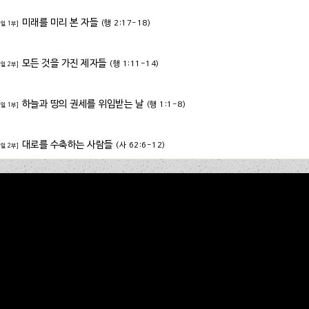
미래를 미리 본 자들
(행 2:17-18)
주일 1부]
모든 것을 가진 제자들
(행 1:11-14)
주일 2부]
하늘과 땅의 권세를 위임받는 날
(행 1:1-8)
주일 1부]
대로를 수축하는 사람들
(사 62:6-12)
주일 2부]
길을 잃은 사람들을 위하여
(행 2:1-4)
주일 1부]
세계 선교의 길
(말 3:1-10)
주일 2부]
참 복음을 아는 자
(사 7:14)
주일 1부]
성전 재건 이전에 본 것
(겔 47:1-8)
주일 2부]